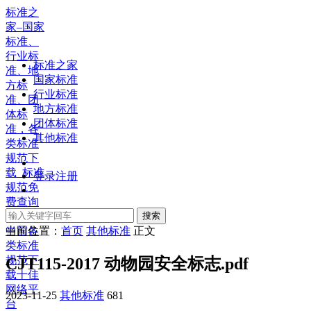
标准之
家–国家
标准、
行业标
标准之家
准、地
国家标准
方标
行业标准
准、团
地方标准
体标
团体标准
准，各
其他标准
类标准
规范下
载_标准
登录
注册
规范免
费查询
下载，
搜索
中国各
当前位置：
首页
其他标准
正文
类标准
规范下
CJT115-2017 动物园安全标志.pdf
载十佳
网络平
2023-11-25
其他标准
681
台