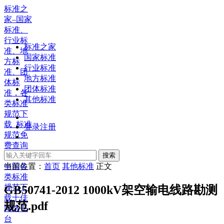
标准之
家–国家
标准、
行业标
标准之家
准、地
国家标准
方标
行业标准
准、团
地方标准
体标
团体标准
准，各
其他标准
类标准
规范下
载_标准
登录
注册
规范免
费查询
下载，
搜索
中国各
当前位置：
首页
其他标准
正文
类标准
规范下
GB50741-2012 1000kV架空输电线路勘测
载十佳
规范.pdf
网络平
台