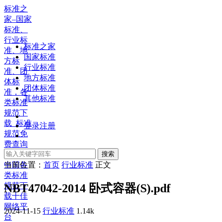
标准之
家–国家
标准、
行业标
标准之家
准、地
国家标准
方标
行业标准
准、团
地方标准
体标
团体标准
准，各
其他标准
类标准
规范下
载_标准
登录
注册
规范免
费查询
下载，
搜索
中国各
当前位置：
首页
行业标准
正文
类标准
规范下
NBT47042-2014 卧式容器(S).pdf
载十佳
网络平
2024-11-15
行业标准
1.14k
台