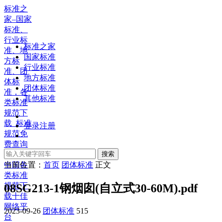
标准之
家–国家
标准、
行业标
标准之家
准、地
国家标准
方标
行业标准
准、团
地方标准
体标
团体标准
准，各
其他标准
类标准
规范下
载_标准
登录
注册
规范免
费查询
下载，
搜索
中国各
当前位置：
首页
团体标准
正文
类标准
规范下
08SG213-1钢烟囱(自立式30-60M).pdf
载十佳
网络平
2023-09-26
团体标准
515
台