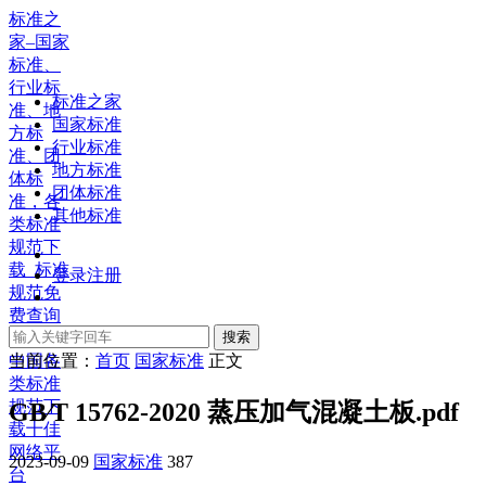
标准之
家–国家
标准、
行业标
标准之家
准、地
国家标准
方标
行业标准
准、团
地方标准
体标
团体标准
准，各
其他标准
类标准
规范下
载_标准
登录
注册
规范免
费查询
下载，
搜索
中国各
当前位置：
首页
国家标准
正文
类标准
规范下
GB∕T 15762-2020 蒸压加气混凝土板.pdf
载十佳
网络平
2023-09-09
国家标准
387
台