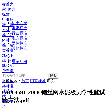
标准之
家–国家
标准、
行业标
标准之家
准、地
国家标准
方标
行业标准
准、团
地方标准
体标
团体标准
准，各
其他标准
类标准
规范下
载_标准
登录
注册
规范免
费查询
下载，
搜索
中国各
当前位置：
首页
国家标准
正文
类标准
规范下
GBT3691-2008 钢丝网水泥板力学性能试
载十佳
验方法.pdf
网络平
台